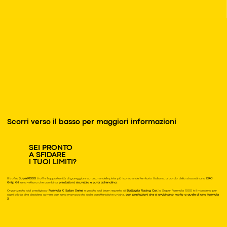
Scorri verso il basso per maggiori informazioni
SEI PRONTO
A SFIDARE
I TUOI LIMITI?
Il trofeo
SuperF1000
ti offre l'opportunità di gareggiare su alcune delle piste più iconiche del territorio Italiano, a bordo della straordinaria
BRC
Griiip G1
, una vettura che combina
prestazioni, sicurezza e pura adrenalina.
Organizzato dal prestigioso
Formula X Italian Series
e gestito dal team esperto di
Battaglia Racing Car
, la Super Formula 1000 è il massimo per
ogni pilota che desidera correre con una monoposto dalle caratteristiche uniche,
con prestazioni che si avvicinano molto a quelle di una formula
3