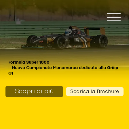
Formula Super 1000
Il Nuovo Campionato Monomarca dedicato alla
Griiip
G1
Scopri di più
Scarica la Brochure